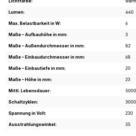
Lichtfarbe:
warm
Lumen:
440
Max. Belastbarkeit in W:
6
Maße – Aufbauhöhe in mm:
3
Maße – Außendurchmesser in mm:
82
Maße – Einbaudurchmesser in mm:
68
Maße – Einbautiefe in mm:
20
Maße – Höhe in mm:
23
Mittl. Lebensdauer:
500
Schaltzyklen:
300
Spannung in Volt:
230
Ausstrahlungswinkel:
35