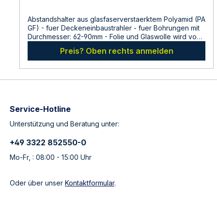
Abstandshalter aus glasfaserverstaerktem Polyamid (PA
GF) - fuer Deckeneinbaustrahler - fuer Bohrungen mit
Durchmesser: 62-90mm - Folie und Glaswolle wird von
heissen Leuchtmitteln fern gehalten - nicht fuer
Preis? Oben rechts anmelden
schwenkbare Hochvoltstrahler geeignet
Abmessungen:Hoehe: 80 mm Maximaler Durchmesser:
57 mm Hersteller:LDBS Lichtdienst GmbHChemnitzerstr
814612
FalkenseeDeutschlandinfo@ldbs.deWarnhinweise und
Sicherheitsinformationen:Lesen sie vor der
Inbetriebnahme die Bedienungsanleitung und die
Service-Hotline
Hinweise auf der Verpackung sorgfältig durch und
Unterstützung und Beratung unter:
bewahren diese auf. Nehmen sie keine beschädigten
Produkte in Betrieb.
+49 3322 852550-0
Mo-Fr, : 08:00 - 15:00 Uhr
Oder über unser
Kontaktformular
.