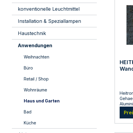
konventionelle Leuchtmittel
Installation & Speziallampen
Haustechnik
Anwendungen
Weihnachten
HEIT
Büro
Wand
Watt
Retail / Shop
Kelvi
Wohnräume
Heitro
Gehaeu
Haus und Garten
Alumin
230 AC
Bad
Pre
Ausstr
Lichtle
Küche
Leben
Lichtf