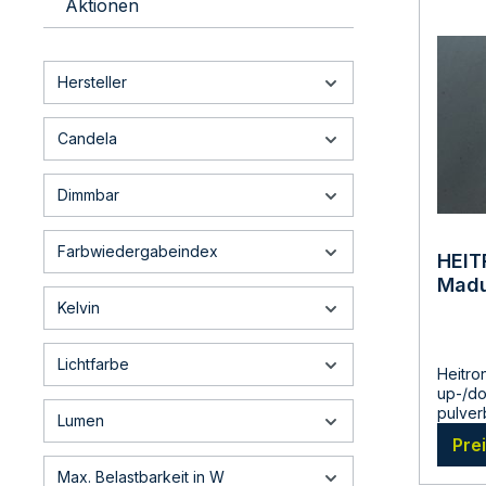
Aktionen
86 war
den In
Abmes
mmBrei
Hersteller
mmHers
GmbHCh
Falken
Candela
Warnh
Sicher
vor de
Dimmbar
Bedien
Hinwei
sorgfä
Farbwiedergabeindex
HEIT
auf. N
Mad
Produk
Kelvin
Lichtfarbe
Heitro
up-/do
pulver
Lumen
Druckg
Pre
Farbe:
individ
Max. Belastbarkeit in W