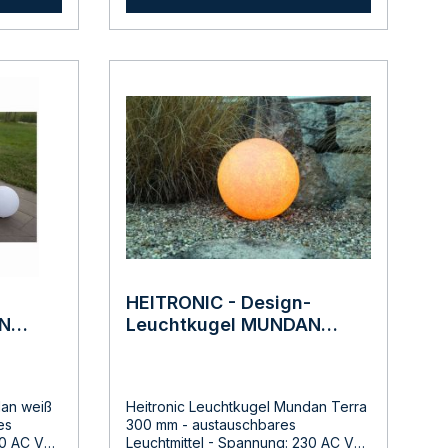
Produkte in Betrieb. Die Installation
 -
LichtaustrittLebensdauer 25.000
durch
von elektrischen Produkten darf nur
.Nr.
Std.Integrierter LED KonverterInkl.
erden.
spannungsfrei erfolgen.
Befestigungsmaterial und
Elektroarbeiten dürfen nur durch
 mm
Kabelverbinder Art.-Nr.: 45608für
Fachkräfte durchgeführt werden.
00 mm
den Außenbereich
IP54Hersteller:LDBS Lichtdienst
GmbHChemnitzerstr 814612
FalkenseeDeutschlandinfo@ldbs.de
Warnhinweise und
Sicherheitsinformationen:Lesen sie
vor der Inbetriebnahme die
Bedienungsanleitung und die
Hinweise auf der Verpackung
sorgfältig durch und bewahren diese
auf. Nehmen sie keine beschädigten
Produkte in Betrieb.
-
HEITRONIC - Design-
AN
Leuchtkugel MUNDAN
TERRA 300mm
dan weiß
Heitronic Leuchtkugel Mundan Terra
300 mm - austauschbares
Leuchtmittel - Spannung: 230 AC Volt