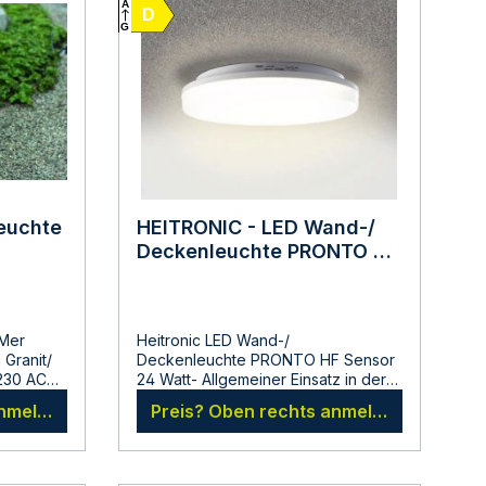
A
D
G
euchte
HEITRONIC - LED Wand-/
Deckenleuchte PRONTO PIR
rund 24 Watt Warmweiss
3000 Kelvin
 Mer
Heitronic LED Wand-/
 Granit/
Deckenleuchte PRONTO HF Sensor
24 Watt- Allgemeiner Einsatz in der
 - für
Lichttechnik, in der
anmelden
Preis? Oben rechts anmelden
 Watt mit
Buerobeleuchtung,
x. 50 mm
Flaechenbeleuchtung, Werbung,
rt.Nr.
Verkaufsflaechen, Privatbereichen
usw.- Spannung: 230 Volt- Leistung: