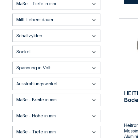
Maße – Tiefe in mm
Materia
anthra
GU10 LE
Mittl. Lebensdauer
Montag
Schrau
Fuer d
Schaltzyklen
Aussen
unten 
Leuchtm
Sockel
ohne L
Abmes
150 mm
Spannung in Volt
Lichtd
814612
Falken
Ausstrahlungswinkel
Warnh
HEIT
Sicher
Bode
Maße - Breite in mm
vor de
Bedien
MESS
Hinwei
90 G
Maße - Höhe in mm
sorgfä
auf. N
Heitro
Produk
Messin
Maße - Tiefe in mm
Alumin