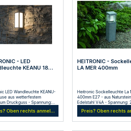
RONIC - LED
HEITRONIC - Sockell
leuchte KEANU 18
LA MER 400mm
 Warmweiss 3000
n
nic LED Wandleuchte KEANU-
Heitronic Sockelleuchte La
se aus wetterfestem
400mm E27 - aus Naturstein
ium Druckguss - Spannung:
Edelstahl V4A - Spannung: 230 AC
 Volt- Leistung: 18 Watt-
Volt - matte Lichtaustrittsflaeche
is? Oben rechts anmelden
Preis? Oben rechts 
ahlungswinkel: 112 Grad-
E27 Leuchtmittel LED max. 12
istung: 660 Lumen- mittlere
einem Durchmesser von ma
sdauer: 30000 Stunden-
- inklusive Kabelverbinder A
arbe: 3000 Kelvin, warmweiss-
45608 - für den Aussenbereich