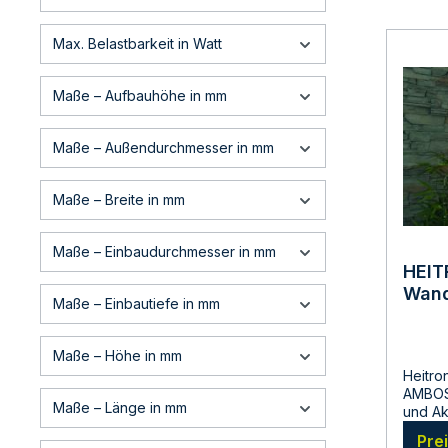
montie
fuer a
max. 1
Max. Belastbarkeit in Watt
Leucht
Ausse
IP54Ab
Maße – Aufbauhöhe in mm
mmBre
mmHers
Maße – Außendurchmesser in mm
GmbHCh
Falken
Warnh
Maße – Breite in mm
Sicher
vor de
Bedien
Maße – Einbaudurchmesser in mm
Hinwei
HEIT
sorgfä
Wand
auf. N
Maße – Einbautiefe in mm
Produk
falm
Maße – Höhe in mm
Heitro
AMBOS-
Maße – Länge in mm
und Ak
und pr
Pre
Wandl